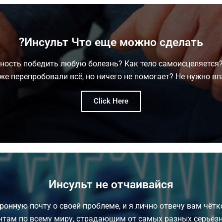
Инсульт Что еще можно сделать?
ность победить любую болезнь? Как тело самоисцеляется
же перепробовали всё, но ничего не помогает? Не нужно вп
Click Here
Инсульт не отчаивайся
онную почту о своей проблеме, и я лично отвечу вам чётко
нтам по всему миру, страдающим от самых разных серьёз