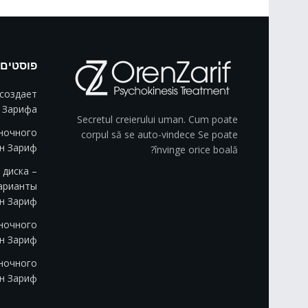
פוסטים 
создает
 Зарифа
Secretul creierului uman. Cum poate
ночного
corpul să se auto-vindece Se poate
ен Зариф
învinge orice boală?
диска –
арианты
н Зариф
ночного
ен Зариф
ночного
ен Зариф