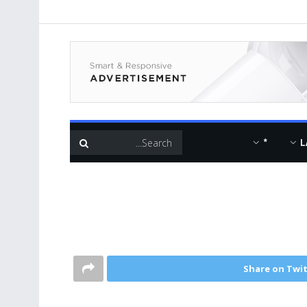
*
L
Share on Twi