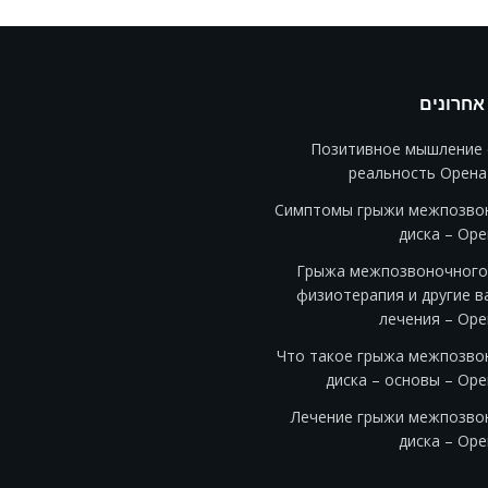
אחרונים
Позитивное мышление 
реальность Орена
Симптомы грыжи межпозво
диска – Ор
Грыжа межпозвоночного 
физиотерапия и другие в
лечения – Оре
Что такое грыжа межпозво
диска – основы – Ор
Лечение грыжи межпозво
диска – Ор