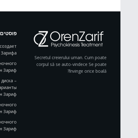
פוסטים 
создает
 Зарифа
Secretul creierului uman. Cum poate
ночного
corpul să se auto-vindece Se poate
ен Зариф
învinge orice boală?
диска –
арианты
н Зариф
ночного
ен Зариф
ночного
ен Зариф