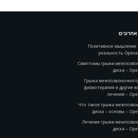
אחרונים
Позитивное мышление 
реальность Орена
Симптомы грыжи межпозво
диска – Ор
Грыжа межпозвоночного 
физиотерапия и другие в
лечения – Оре
Что такое грыжа межпозво
диска – основы – Ор
Лечение грыжи межпозво
диска – Ор