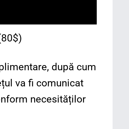
(80$)
suplimentare, după cum
țul va fi comunicat
onform necesităților