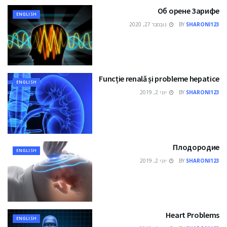
Об орене Зарифе
ENGLISH
SHARONI123
BY
נובמבר 27, 2020
Funcție renală și probleme hepatice
ENGLISH
SHARONI123
BY
יוני 2, 2019
Плодородие
ENGLISH
SHARONI123
BY
יוני 2, 2019
Heart Problems
ENGLISH