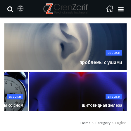
ENGLISH
проблемы с ушами
ENGLISH
ENGLISH
емы со сном
щитовидная железа
Home
Category
English