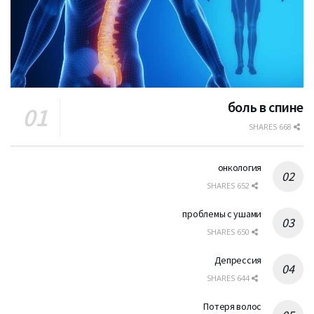
боль в спине
668 SHARES
онкология
652 SHARES
проблемы с ушами
650 SHARES
Депрессия
644 SHARES
Потеря волос