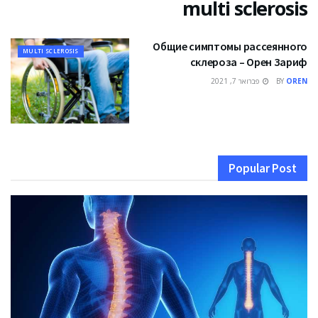
multi sclerosis
Общие симптомы рассеянного
MULTI SCLEROSIS
склероза – Орен Зариф
OREN
BY
פברואר 7, 2021
Popular Post