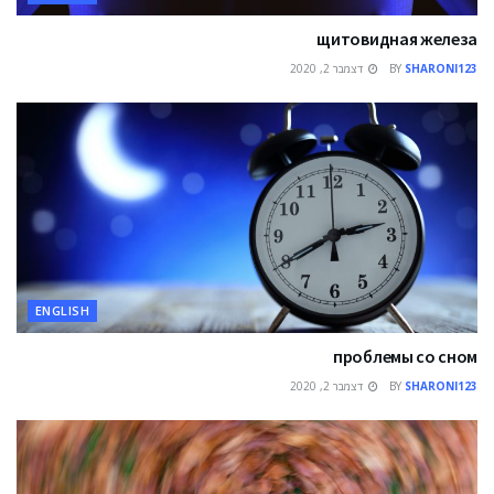
щитовидная железа
SHARONI123
BY
דצמבר 2, 2020
ENGLISH
проблемы со сном
SHARONI123
BY
דצמבר 2, 2020