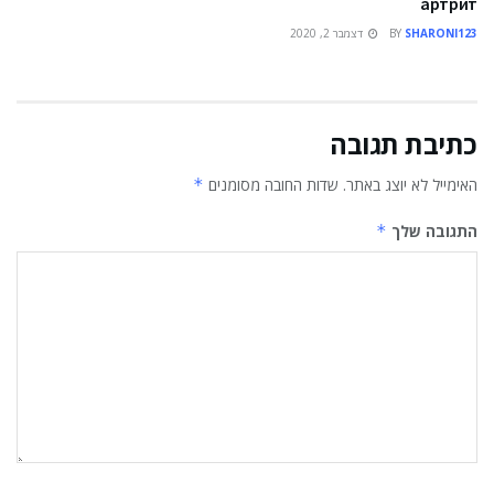
артрит
SHARONI123
BY
דצמבר 2, 2020
כתיבת תגובה
האימייל לא יוצג באתר.
שדות החובה מסומנים
*
התגובה שלך
*