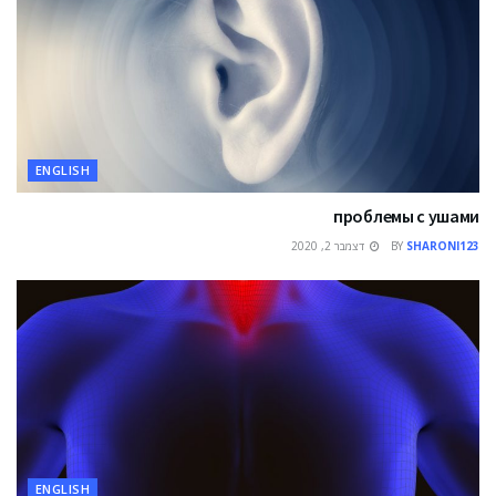
ENGLISH
проблемы с ушами
SHARONI123
BY
דצמבר 2, 2020
ENGLISH