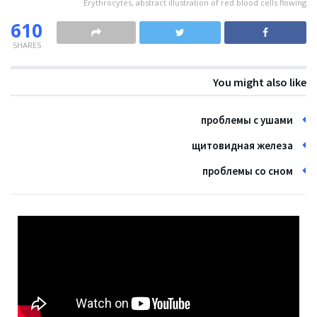
Erythrocytes, abstract illustration of red blood cells flowing
610
SHARES
You might also like
проблемы с ушами
щитовидная железа
проблемы со сном