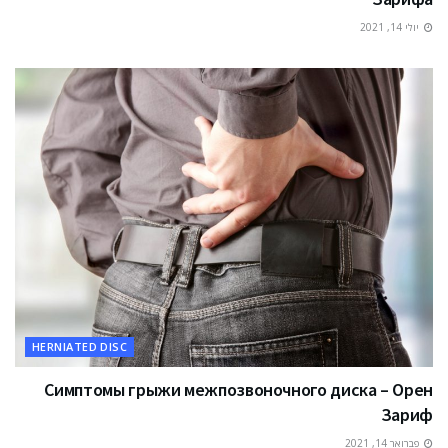
יולי 14, 2021
HERNIATED DISC
Симптомы грыжи межпозвоночного диска – Орен
Зариф
פברואר 14, 2021