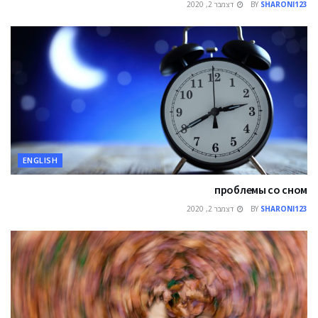
דצמבר 2, 2020
BY
SHARONI123
ENGLISH
проблемы со сном
דצמבר 2, 2020
BY
SHARONI123