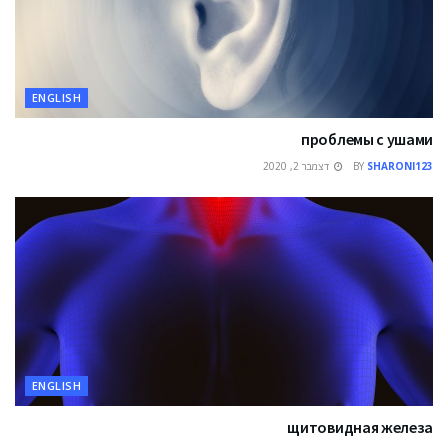
ENGLISH
проблемы с ушами
דצמבר 2, 2020
BY
SHARONI123
ENGLISH
щитовидная железа