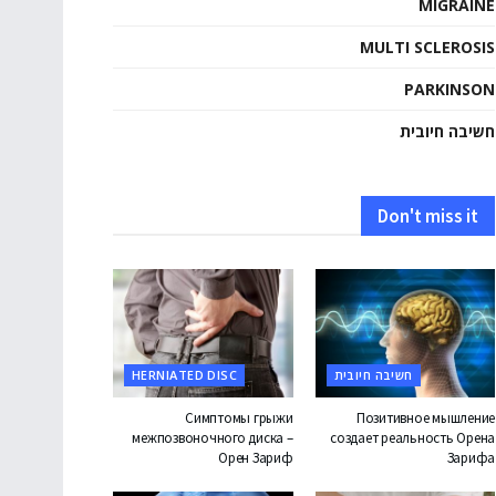
MIGRAINE
MULTI SCLEROSIS
PARKINSON
חשיבה חיובית
Don't miss it
חשיבה חיובית
HERNIATED DISC
Симптомы грыжи
Позитивное мышление
межпозвоночного диска –
создает реальность Орена
Орен Зариф
Зарифа