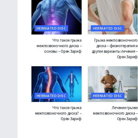
HERNIATED DISC
HERNIATED DISC
Что такое грыжа
Грыжа межпозвоночного
межпозвоночного диска –
диска – физиотерапия и
основы – Орен Зариф
другие варианты лечения –
Орен Зариф
HERNIATED DISC
HERNIATED DISC
Что такое грыжа
Лечение грыжи
межпозвоночного диска? –
межпозвоночного диска –
Орен Зариф
Орен Зариф