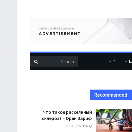
*
L
Recommended
Что такое рассеянный
склероз? – Орен Зариф
פברואר 7, 2021