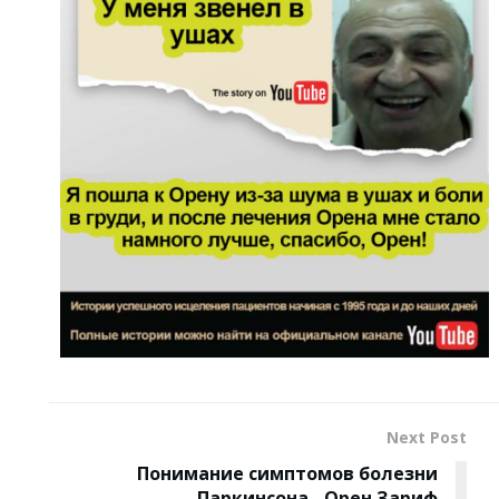
Next Post
Понимание симптомов болезни
Паркинсона - Орен Зариф