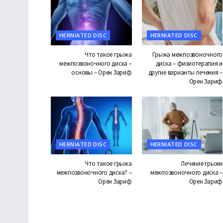
HERNIATED DISC
HERNIATED DISC
Что такое грыжа
Грыжа межпозвоночного
межпозвоночного диска –
диска – физиотерапия и
основы – Орен Зариф
другие варианты лечения –
Орен Зариф
HERNIATED DISC
HERNIATED DISC
Что такое грыжа
Лечение грыжи
межпозвоночного диска? –
межпозвоночного диска –
Орен Зариф
Орен Зариф