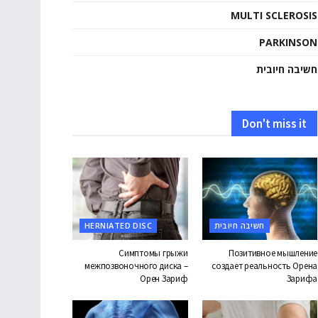
MULTI SCLEROSIS
PARKINSON
חשיבה חיובית
Don't miss it
חשיבה חיובית
HERNIATED DISC
Симптомы грыжи
Позитивное мышление
межпозвоночного диска –
создает реальность Орена
Орен Зариф
Зарифа