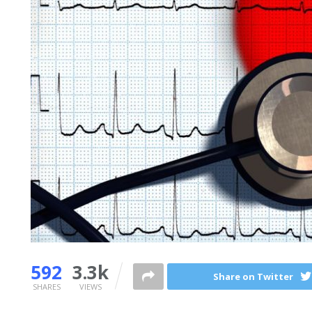
592
3.3k
Share on Twitter
SHARES
VIEWS